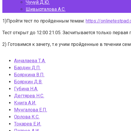
Чучуй Д.Ю.
Шивырталова А.С.
1)Пройти тест по пройденным темам:
https://onlinetestpad
Тест открыт до 12:00 21.05. Засчитывается только первая 
2) Готовимся к зачету, т.е учим пройденные в течении сем
Анчалаева Т.А.
Бардин Д.П.
Бояркина В.П.
Бояркин Д.В.
Губина Н.А.
Дегтярев Н.С.
Книга А.И.
Мунгалова Е.П.
Орлова К.С.
Токарев Е.И.
Петров А.И.