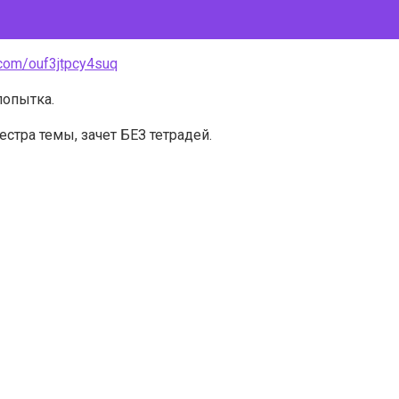
.com/ouf3jtpcy4suq
попытка.
естра темы, зачет БЕЗ тетрадей.