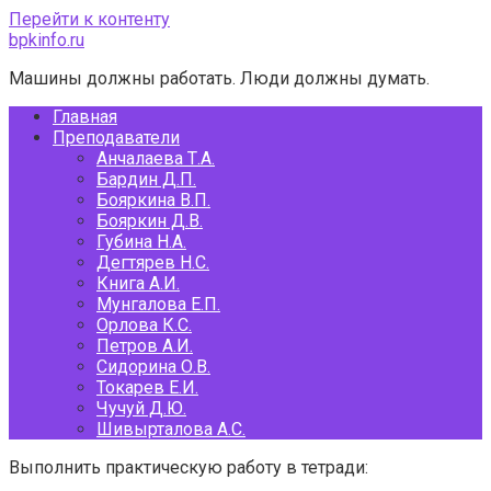
Перейти к контенту
bpkinfo.ru
Машины должны работать. Люди должны думать.
Главная
Преподаватели
Анчалаева Т.А.
Бардин Д.П.
Бояркина В.П.
Бояркин Д.В.
Губина Н.А.
Дегтярев Н.С.
Книга А.И.
Мунгалова Е.П.
Орлова К.С.
Петров А.И.
Сидорина О.В.
Токарев Е.И.
Чучуй Д.Ю.
Шивырталова А.С.
Выполнить практическую работу в тетради: