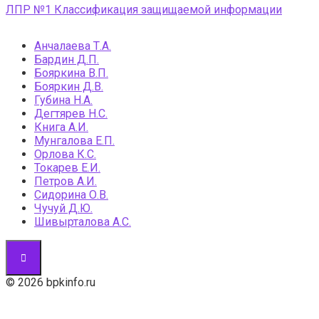
ЛПР №1 Классификация защищаемой информации
Анчалаева Т.А.
Бардин Д.П.
Бояркина В.П.
Бояркин Д.В.
Губина Н.А.
Дегтярев Н.С.
Книга А.И.
Мунгалова Е.П.
Орлова К.С.
Токарев Е.И.
Петров А.И.
Сидорина О.В.
Чучуй Д.Ю.
Шивырталова А.С.
© 2026 bpkinfo.ru