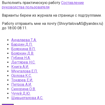
Выполнить практическую работу
Составление
руководства пользователя
Варианты берем из журнала на странице с подгруппами.
Работу отправить мне на почту (ShivyrtalovaAS@yandex.ru)
до 18:00 08.11.
Анчалаева Т.А.
Бардин Д.П.
Бояркина В.П.
Бояркин Д.В.
Губина Н.А.
Дегтярев Н.С.
Книга А.И.
Мунгалова Е.П.
Орлова К.С.
Токарев Е.И.
Петров А.И.
Сидорина О.В.
Чучуй Д.Ю.
Шивырталова А.С.