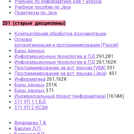
Учебник по информатике для 1 курсов
Учебное пособие по Java
Практикум по Java
251 (старые дисциплины)
Компьютерная обработка документации
Основы
алгоритмизации и программирования (Pascal)
Базы данных
Информационные технологии в ПД
291,281
Информационные технологии в ПД
261,162К
Программирование на вст. языках (VBA)
351
Программирование на вст. языках (Java)
451
Информатика
261,162К
Базы данных
251К
Базы данных
371
Индивидуальный проект (информатика)
(161АК)
371 УП 1.1 БД
371 УП 2 КСЗИ
Анчалаева Т.А.
Бардин Д.П.