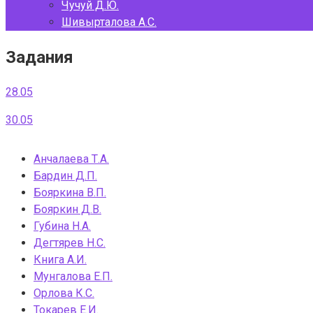
Чучуй Д.Ю.
Шивырталова А.С.
Задания
28.05
30.05
Анчалаева Т.А.
Бардин Д.П.
Бояркина В.П.
Бояркин Д.В.
Губина Н.А.
Дегтярев Н.С.
Книга А.И.
Мунгалова Е.П.
Орлова К.С.
Токарев Е.И.