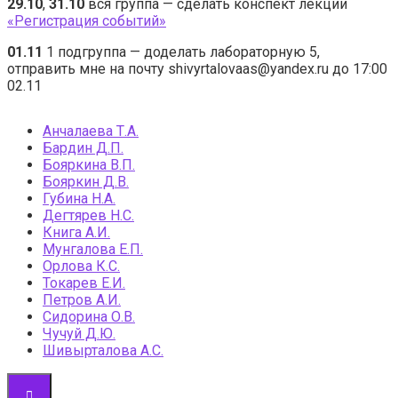
29.10
,
31.10
вся группа — сделать конспект лекции
«Регистрация событий»
01.11
1 подгруппа — доделать лабораторную 5,
отправить мне на почту shivyrtalovaas@yandex.ru до 17:00
02.11
Анчалаева Т.А.
Бардин Д.П.
Бояркина В.П.
Бояркин Д.В.
Губина Н.А.
Дегтярев Н.С.
Книга А.И.
Мунгалова Е.П.
Орлова К.С.
Токарев Е.И.
Петров А.И.
Сидорина О.В.
Чучуй Д.Ю.
Шивырталова А.С.