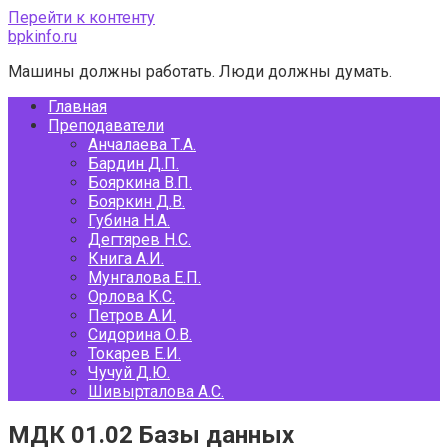
Перейти к контенту
bpkinfo.ru
Машины должны работать. Люди должны думать.
Главная
Преподаватели
Анчалаева Т.А.
Бардин Д.П.
Бояркина В.П.
Бояркин Д.В.
Губина Н.А.
Дегтярев Н.С.
Книга А.И.
Мунгалова Е.П.
Орлова К.С.
Петров А.И.
Сидорина О.В.
Токарев Е.И.
Чучуй Д.Ю.
Шивырталова А.С.
МДК 01.02 Базы данных