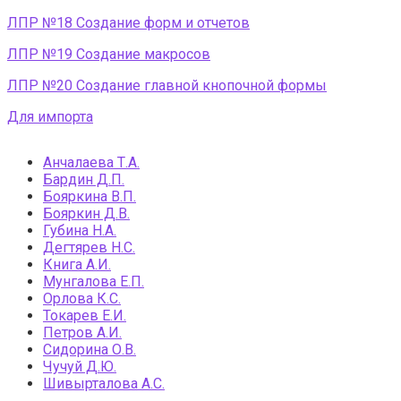
ЛПР №18 Создание форм и отчетов
ЛПР №19 Создание макросов
ЛПР №20 Создание главной кнопочной формы
Для импорта
Анчалаева Т.А.
Бардин Д.П.
Бояркина В.П.
Бояркин Д.В.
Губина Н.А.
Дегтярев Н.С.
Книга А.И.
Мунгалова Е.П.
Орлова К.С.
Токарев Е.И.
Петров А.И.
Сидорина О.В.
Чучуй Д.Ю.
Шивырталова А.С.