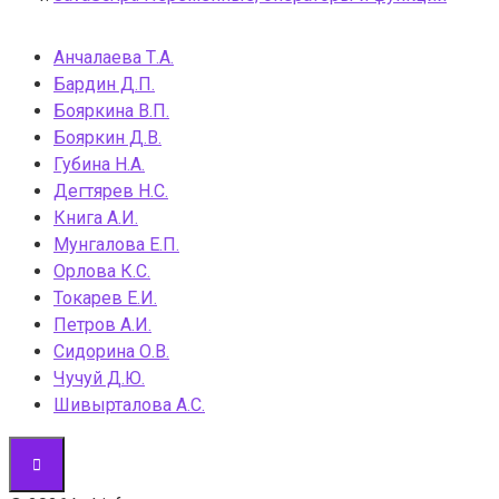
Анчалаева Т.А.
Бардин Д.П.
Бояркина В.П.
Бояркин Д.В.
Губина Н.А.
Дегтярев Н.С.
Книга А.И.
Мунгалова Е.П.
Орлова К.С.
Токарев Е.И.
Петров А.И.
Сидорина О.В.
Чучуй Д.Ю.
Шивырталова А.С.