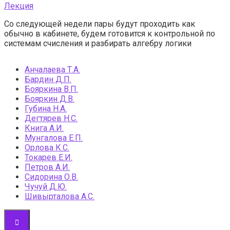
Лекция
Со следующей недели пары будут проходить как
обычно в кабинете, будем готовится к контрольной по
системам счисления и разбирать алгебру логики
Анчалаева Т.А.
Бардин Д.П.
Бояркина В.П.
Бояркин Д.В.
Губина Н.А.
Дегтярев Н.С.
Книга А.И.
Мунгалова Е.П.
Орлова К.С.
Токарев Е.И.
Петров А.И.
Сидорина О.В.
Чучуй Д.Ю.
Шивырталова А.С.