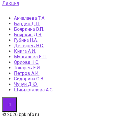
Лекция
Анчалаева Т.А.
Бардин Д.П.
Бояркина В.П.
Бояркин Д.В.
Губина Н.А.
Дегтярев Н.С.
Книга А.И.
Мунгалова Е.П.
Орлова К.С.
Токарев Е.И.
Петров А.И.
Сидорина О.В.
Чучуй Д.Ю.
Шивырталова А.С.
© 2026 bpkinfo.ru