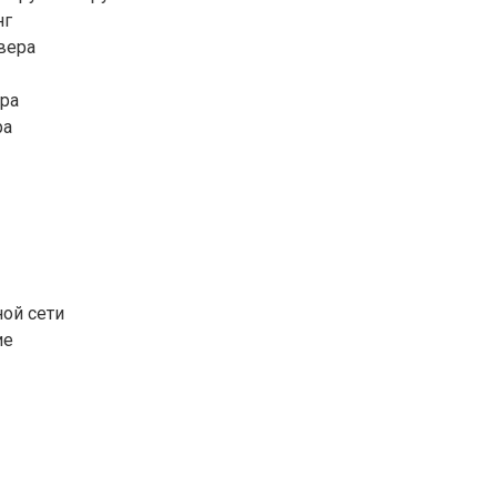
нг
вера
эра
ра
ой сети
ие