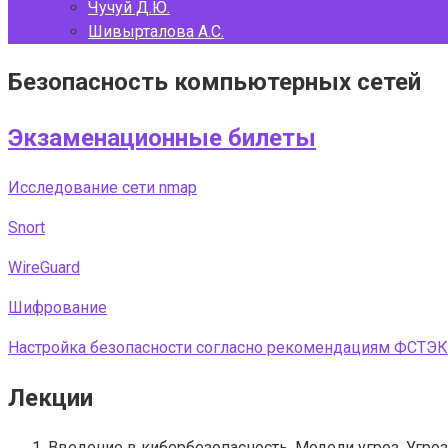
Чучуй Д.Ю.
Шивырталова А.С.
Безопасность компьютерных сетей
Экзаменационные билеты
Исследование сети nmap
Snort
WireGuard
Шифрование
Настройка безопасности согласно рекомендациям ФСТЭК
Лекции
Введение в кибербезопасность. Модели угроз. Угроз