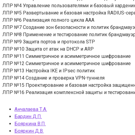
ЛПР №4 Управление пользователями и базовый хардени
ЛПР №5 Развертывание и базовая настройка RADIUS-сер
ЛПР №6 Реализация полного цикла AAA
ЛПР №7 Создание зон безопасности и политик брандмау
ЛПР №8 Применение и тестирование политик брандмауэ
ЛПР №9 Защита портов и протокола STP
ЛПР №10 Защита от атак на DHCP и ARP
ЛПР №11 Симметричное и асимметричное шифрование
ЛПР №12 Симметричное и асимметричное шифрование
ЛПР №13 Настройка IKE и IPsec политик
ЛПР №14 Создание и проверка VPN-туннеля
ЛПР №15 Проектирование и базовая настройка защищенн
ЛПР №16 Реализация комплексной защиты и тестирован
Анчалаева Т.А.
Бардин Д.П.
Бояркина В.П.
Бояркин Д.В.