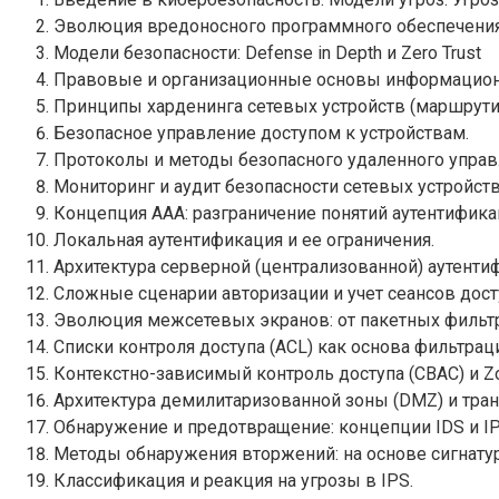
Эволюция вредоносного программного обеспечения
Модели безопасности: Defense in Depth и Zero Trust
Правовые и организационные основы информационн
Принципы харденинга сетевых устройств (маршрути
Безопасное управление доступом к устройствам.
Протоколы и методы безопасного удаленного управ
Мониторинг и аудит безопасности сетевых устройств
Концепция AAA: разграничение понятий аутентификац
Локальная аутентификация и ее ограничения.
Архитектура серверной (централизованной) аутенти
Сложные сценарии авторизации и учет сеансов дост
Эволюция межсетевых экранов: от пакетных фильтр
Списки контроля доступа (ACL) как основа фильтрац
Контекстно-зависимый контроль доступа (CBAC) и Zone
Архитектура демилитаризованной зоны (DMZ) и транс
Обнаружение и предотвращение: концепции IDS и IP
Методы обнаружения вторжений: на основе сигнатур
Классификация и реакция на угрозы в IPS.