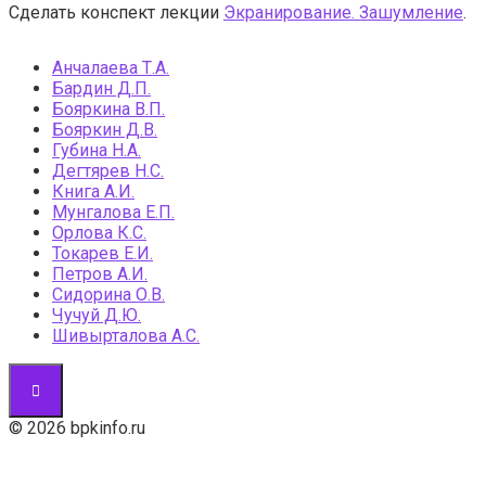
Сделать конспект лекции
Экранирование. Зашумление
.
Анчалаева Т.А.
Бардин Д.П.
Бояркина В.П.
Бояркин Д.В.
Губина Н.А.
Дегтярев Н.С.
Книга А.И.
Мунгалова Е.П.
Орлова К.С.
Токарев Е.И.
Петров А.И.
Сидорина О.В.
Чучуй Д.Ю.
Шивырталова А.С.
© 2026 bpkinfo.ru