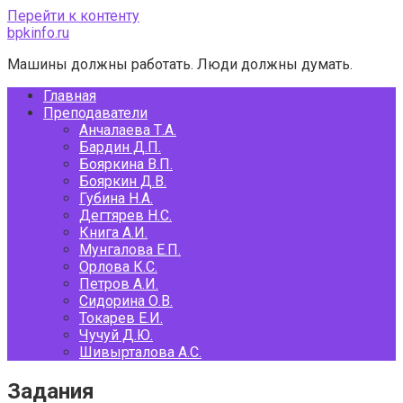
Перейти к контенту
bpkinfo.ru
Машины должны работать. Люди должны думать.
Главная
Преподаватели
Анчалаева Т.А.
Бардин Д.П.
Бояркина В.П.
Бояркин Д.В.
Губина Н.А.
Дегтярев Н.С.
Книга А.И.
Мунгалова Е.П.
Орлова К.С.
Петров А.И.
Сидорина О.В.
Токарев Е.И.
Чучуй Д.Ю.
Шивырталова А.С.
Задания