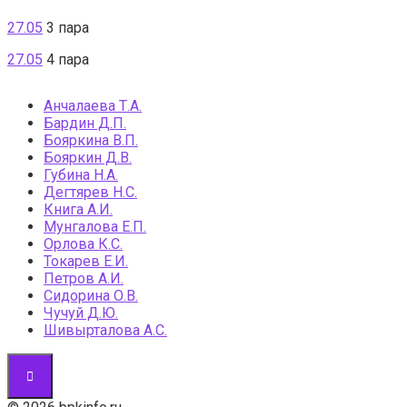
27.05
3 пара
27.05
4 пара
Анчалаева Т.А.
Бардин Д.П.
Бояркина В.П.
Бояркин Д.В.
Губина Н.А.
Дегтярев Н.С.
Книга А.И.
Мунгалова Е.П.
Орлова К.С.
Токарев Е.И.
Петров А.И.
Сидорина О.В.
Чучуй Д.Ю.
Шивырталова А.С.