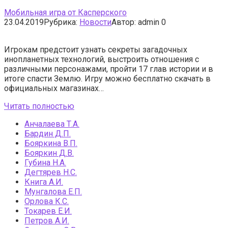
Мобильная игра от Касперского
23.04.2019
Рубрика:
Новости
Автор:
admin
0
Игрокам предстоит узнать секреты загадочных
инопланетных технологий, выстроить отношения с
различными персонажами, пройти 17 глав истории и в
итоге спасти Землю. Игру можно бесплатно скачать в
официальных магазинах…
Читать полностью
Анчалаева Т.А.
Бардин Д.П.
Бояркина В.П.
Бояркин Д.В.
Губина Н.А.
Дегтярев Н.С.
Книга А.И.
Мунгалова Е.П.
Орлова К.С.
Токарев Е.И.
Петров А.И.